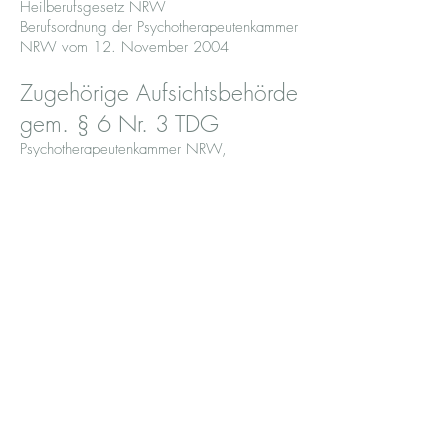
Heilberufsgesetz NRW
Berufsordnung der Psychotherapeutenkammer
NRW vom 12. November 2004
Zugehörige Aufsichtsbehörde
gem. § 6 Nr. 3 TDG
Psychotherapeutenkammer NRW,
Willstätterstr. 10, 40549 Düsseldorf, Tel.
0211/5228470, E-Mail:
info@psychotherapeutenkammer.de
Arztregistereintrag
Ein Arztregistereintrag liegt bei der
Kassenärztliche Vereinigung Nordrhein,
Tesrsteegenstr. 9, 40474 Düsseldorf, Tel:
0211/59700, E-Mail:
kvno-
hauptstelle@kvno.de
vor.
Berufsverband
Mitgliedschaft in der Deutschen