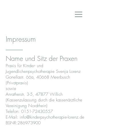
Impressum
Name und Sitz der Praxen
Praxis für Kinder- und
Jugendlichenpsychotherapie Svenja Lorenz
Gonellastr. 66a, 40668 Meerbusch
(Privatpraxis)
sowie
Anratherstr. 3-5, 47877 Willich
(Kassenzulassung durch die kassenärztliche
Vereinigung Nordrhein)
Telefon: 0151-72430557
E-Mail: info@kinderpsychotherapie-lorenz.de
BSNR:
286973900