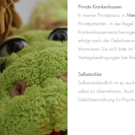
Private Krankenkassen
In meiner Privatpraxis in
Mee
Privatpatienten. In der Rege
Krankenkassenversicherunge
erfolgt nach der Gebühreno
Informieren Sie sich bitte i
Vertragsbedingungen bei Ihre
Selbstzahler
Selbstverständlich ist es au
selbst zu übernehmen. Auch h
Gebührenordnung für Psych